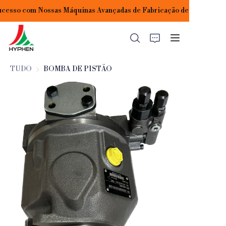
cesso com Nossas Máquinas Avançadas de Fabricação de Tijolos!
Construindo Seu
Sucesso com Nossas
Máquinas Avançadas
de Fabricação de
Tijolos!
TUDO
BOMBA DE PISTÃO
INÍCIO
PRODUTOS
APLICAÇÕES
SOBRE NÓS
CONTATE-NOS