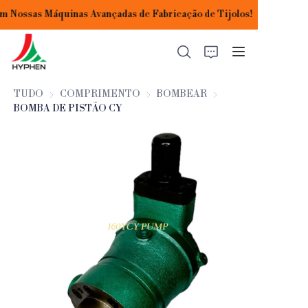
 Nossas Máquinas Avançadas de Fabricação de Tijolos!
Construindo Seu
Sucesso com Nossas
Máquinas Avançadas
de Fabricação de
Tijolos!
TUDO
COMPRIMENTO
COMPRIMENTO
BOMBEAR
BOMBEAR
BOMBA DE PISTÃO CY
INÍCIO
PRODUTOS
APLICAÇÕES
SOBRE NÓS
CONTATE-NOS