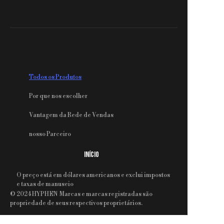
Todos os Produtos
Por que nos escolher
Vantagem da Rede de Vendas
nosso Parceiro
INÍCIO
O preço está em dólares americanos e exclui impostos
e taxas de manuseio
© 2024 HYPHEN Marcas e marcas registradas são
PT
propriedade de seus respectivos proprietários.
PRODUTOS