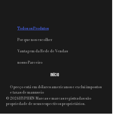
Todos os Produtos
Por que nos escolher
Vantagem da Rede de Vendas
nosso Parceiro
INÍCIO
O preço está em dólares americanos e exclui impostos
e taxas de manuseio
© 2024 HYPHEN Marcas e marcas registradas são
PT
propriedade de seus respectivos proprietários.
PRODUTOS
Máquina Totalmente Automática