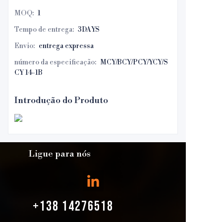
MOQ
:
1
Tempo de entrega
:
3DAYS
Envio
:
entrega expressa
número da especificação
:
MCY/BCY/PCY/YCY/S
CY 14-1B
Introdução do Produto
Ligue para nós
+138 14276518