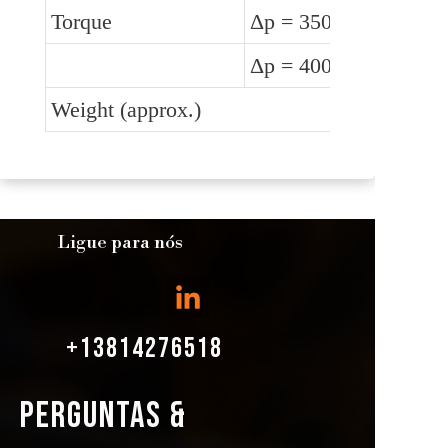
Torque
Δp = 350 bar
Δp = 400 bar
Weight (approx.)
Ligue para nós
+13814276518
PERGUNTAS &