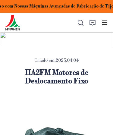
o com Nossas Máquinas Avançadas de Fabricação de Tijolos!
Construindo Seu
Sucesso com Nossas
Máquinas Avançadas
de Fabricação de
Tijolos!
INÍCIO
Criado em 2025.04.04
PRODUTOS
HA2FM Motores de
Deslocamento Fixo
APLICAÇÕES
SOBRE NÓS
CONTATE-NOS